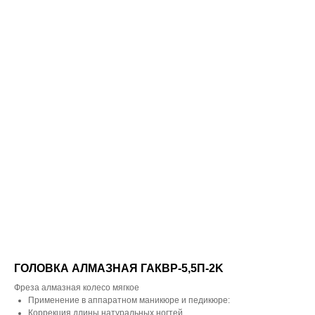
ГОЛОВКА АЛМАЗНАЯ ГАКВР-5,5П-2K
Фреза алмазная колесо мягкое
Применение в аппаратном маникюре и педикюре:
Коррекция длины натуральных ногтей