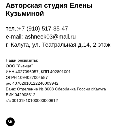
Авторская студия Елены
Кузьминой
тел.:
+7 (9
10)
517-35-47
e-mail: ashneek03@mail.ru
г. Калуга, ул. Театральная д.14, 2 этаж
Наши реквизиты:
ООО "Львица"
ИНН 4027096057, КПП 402801001
ОГРН 1094027004587
р/с 40702810122240009942
Банк: Отделение № 8608 Сбербанка России г.Калуга
БИК 042908612
к/с 30101810100000000612