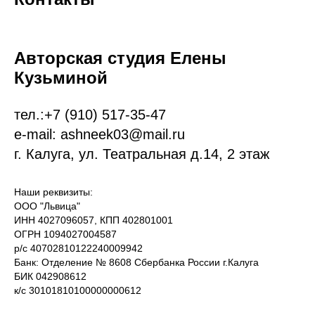
Авторская студия Елены
Кузьминой
тел.:
+7 (9
10)
517-35-47
e-mail: ashneek03@mail.ru
г. Калуга, ул. Театральная д.14, 2 этаж
Наши реквизиты:
ООО "Львица"
ИНН 4027096057, КПП 402801001
ОГРН 1094027004587
р/с 40702810122240009942
Банк: Отделение № 8608 Сбербанка России г.Калуга
БИК 042908612
к/с 30101810100000000612