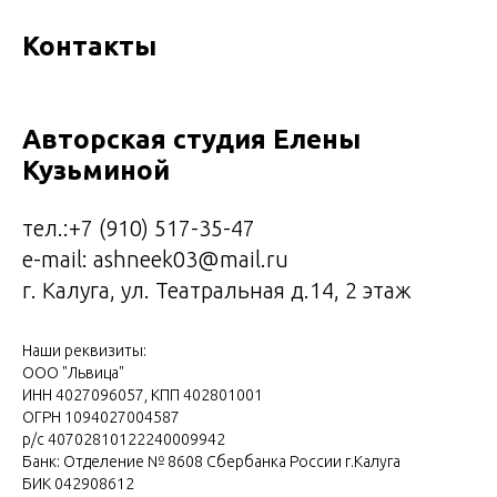
Контакты
Авторская студия Елены
Кузьминой
тел.:
+7 (9
10)
517-35-47
e-mail: ashneek03@mail.ru
г. Калуга, ул. Театральная д.14, 2 этаж
Наши реквизиты:
ООО "Львица"
ИНН 4027096057, КПП 402801001
ОГРН 1094027004587
р/с 40702810122240009942
Банк: Отделение № 8608 Сбербанка России г.Калуга
БИК 042908612