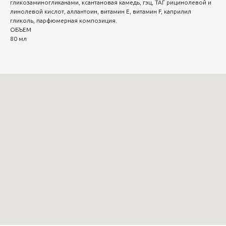
гликозаминогликанами, ксантановая камедь, гэц, ТАГ рицинолевой и
линолевой кислот, аллантоин, витамин Е, витамин F, каприлил
гликоль, парфюмерная композиция.
ОБЪЕМ
80 мл