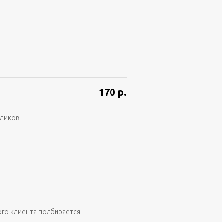
170
р.
аликов
ого клиента подбирается