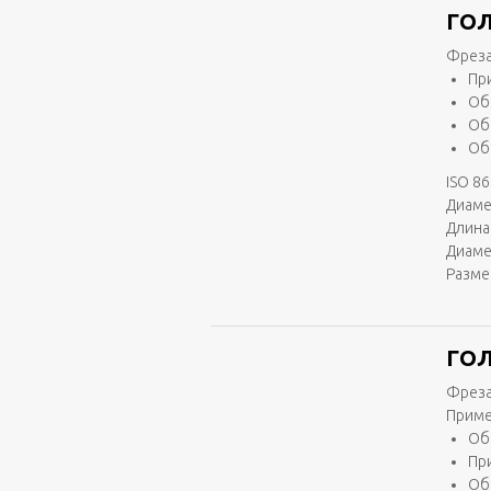
ГОЛ
Фреза
Пр
Об
Об
Об
ISO 86
Диаме
Длина 
Диаме
Разме
ГОЛ
Фреза
Приме
Об
Пр
Об