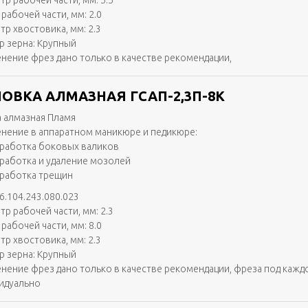
тр рабочей части, мм: 5.5
рабочей части, мм: 2.0
тр хвостовика, мм: 2.3
р зерна: Крупный
нение фрез дано только в качестве рекомендации,
ОВКА АЛМАЗНАЯ ГСАП-2,3П-8К
 алмазная Пламя
нение в аппаратном маникюре и педикюре:
работка боковых валиков
работка и удаление мозолей
работка трещин
6.104.243.080.023
тр рабочей части, мм: 2.3
рабочей части, мм: 8.0
тр хвостовика, мм: 2.3
р зерна: Крупный
нение фрез дано только в качестве рекомендации, фреза под кажд
идуально