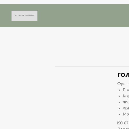
ГОЛ
Фреза
Пр
Ко
чи
уд
Мо
ISO 87