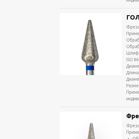
индив
ГОЛ
Фреза
Приме
Обраб
Обраб
Шлифо
ISO 86
Диаме
Длина 
Диаме
Разме
Приме
индив
Фре
Фреза
Приме
Об