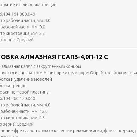
скрытие и шлифовка трещин
6.104.161.080.040
тр рабочей части, мм: 4.0
рабочей части, мм: 8.0
тр хвостовика, мм: 2.3
р зерна: Средний
ОВКА АЛМАЗНАЯ ГСАП3-4,0П-12 С
 алмазная капля с закругленным концом
няется в аппаратном маникюре и педикюре: Обработка боковых в
отка и удаление мозолей
отка трещин
вки ногтевой пластины
6.104.260.120.040
тр рабочей части, мм: 4.0
рабочей части, мм: 12.0
тр хвостовика, мм: 2.3
р зерна: Средний
нение фрез дано только в качестве рекомендации, фреза под кажд