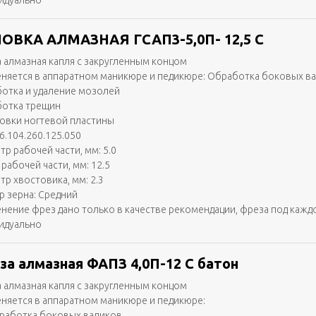
идуально
ОВКА АЛМАЗНАЯ ГСАП3-5,0П- 12,5 С
 алмазная капля с закругленным концом
няется в аппаратном маникюре и педикюре: Обработка боковых в
отка и удаление мозолей
отка трещин
вки ногтевой пластины
6.104.260.125.050
тр рабочей части, мм: 5.0
рабочей части, мм: 12.5
тр хвостовика, мм: 2.3
р зерна: Средний
нение фрез дано только в качестве рекомендации, фреза под кажд
идуально
за алмазная ФАПЗ 4,0П-12 С батон
 алмазная капля с закругленным концом
няется в аппаратном маникюре и педикюре:
работка боковых валиков