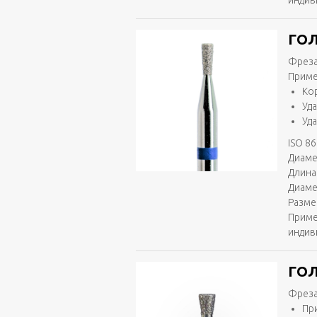
индив
ГОЛ
Фреза
Приме
Ко
Уд
Уд
ISO 86
Диаме
Длина 
Диаме
Разме
Приме
индив
ГОЛ
Фреза
Пр