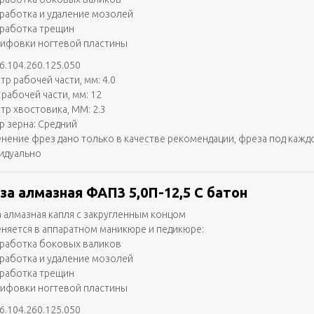
работка и удаление мозолей
работка трещин
ифовки ногтевой пластины
6.104.260.125.050
тр рабочей части, мм: 4.0
 рабочей части, мм: 12
тр хвостовика, ММ: 2.3
р зерна: Средний
нение фрез дано только в качестве рекомендации, фреза под кажд
идуально
за алмазная ФАП3 5,0П-12,5 С батон
 алмазная капля с закругленным концом
няется в аппаратном маникюре и педикюре:
работка боковых валиков
работка и удаление мозолей
работка трещин
ифовки ногтевой пластины
6.104.260.125.050