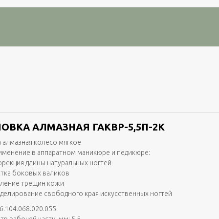
ОВКА АЛМАЗНАЯ ГАКВР-5,5П-2K
 алмазная колесо мягкое
именение в аппаратном маникюре и педикюре:
ррекция длины натуральных ногтей
стка боковых валиков
аление трещин кожи
делирование свободного края искусственных ногтей
6.104.068.020.055