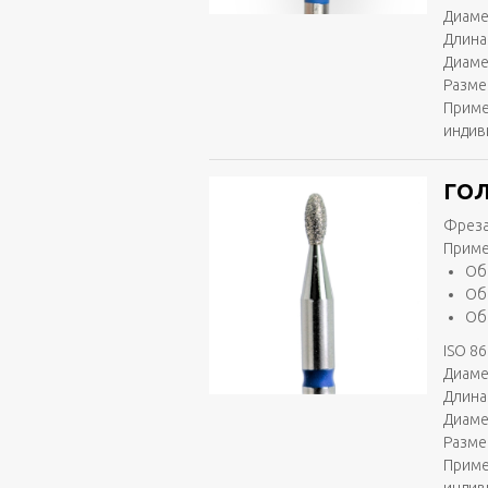
Диаме
Длина
Диаме
Разме
Приме
индив
ГОЛ
Фреза
Приме
Об
Об
Об
ISO 86
Диаме
Длина 
Диаме
Разме
Приме