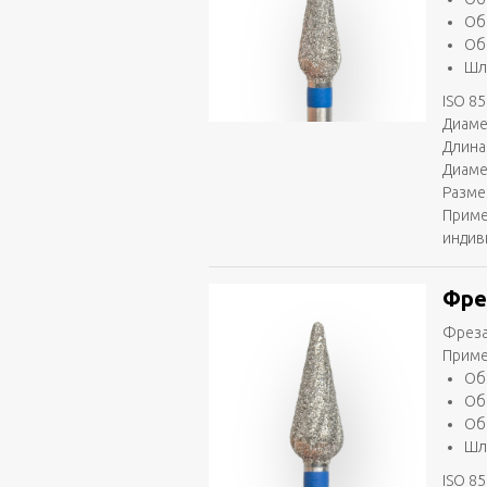
Об
Об
Шл
ISO 85
Диаме
Длина
Диаме
Разме
Приме
индив
Фре
Фреза
Приме
Об
Об
Об
Шл
ISO 85