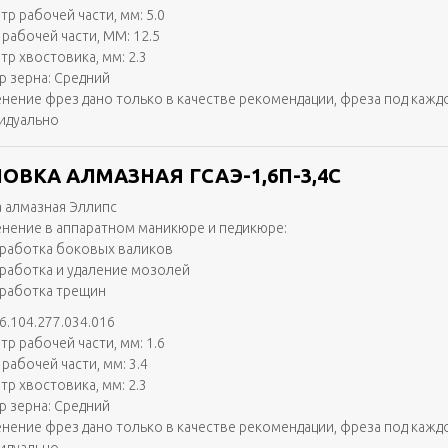
тр рабочей части, мм: 5.0
 рабочей части, ММ: 12.5
тр хвостовика, мм: 2.3
р зерна: Средний
нение фрез дано только в качестве рекомендации, фреза под кажд
идуально
ОВКА АЛМАЗНАЯ ГСАЭ-1,6П-3,4С
 алмазная Эллипс
нение в аппаратном маникюре и педикюре:
работка боковых валиков
работка и удаление мозолей
работка трещин
6.104.277.034.016
тр рабочей части, мм: 1.6
рабочей части, мм: 3.4
тр хвостовика, мм: 2.3
р зерна: Средний
нение фрез дано только в качестве рекомендации, фреза под кажд