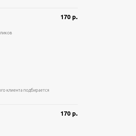
170
р.
аликов
ого клиента подбирается
170
р.