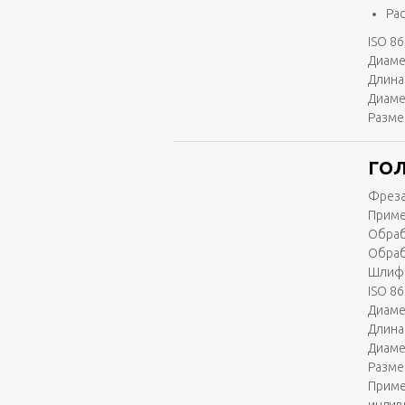
Ра
ISO 86
Диаме
Длина 
Диаме
Разме
ГОЛ
Фреза
Приме
Обраб
Обраб
Шлифо
ISO 86
Диаме
Длина 
Диаме
Разме
Приме