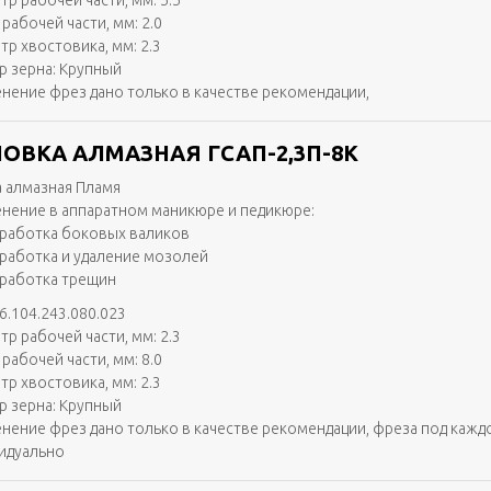
тр рабочей части, мм: 5.5
рабочей части, мм: 2.0
тр хвостовика, мм: 2.3
р зерна: Крупный
нение фрез дано только в качестве рекомендации,
ОВКА АЛМАЗНАЯ ГСАП-2,3П-8К
 алмазная Пламя
нение в аппаратном маникюре и педикюре:
работка боковых валиков
работка и удаление мозолей
работка трещин
6.104.243.080.023
тр рабочей части, мм: 2.3
рабочей части, мм: 8.0
тр хвостовика, мм: 2.3
р зерна: Крупный
нение фрез дано только в качестве рекомендации, фреза под кажд
идуально