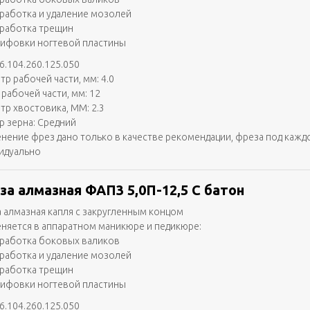
работка и удаление мозолей
работка трещин
ифовки ногтевой пластины
6.104.260.125.050
тр рабочей части, мм: 4.0
 рабочей части, мм: 12
тр хвостовика, ММ: 2.3
р зерна: Средний
нение фрез дано только в качестве рекомендации, фреза под кажд
идуально
за алмазная ФАП3 5,0П-12,5 С батон
 алмазная капля с закругленным концом
няется в аппаратном маникюре и педикюре:
работка боковых валиков
работка и удаление мозолей
работка трещин
ифовки ногтевой пластины
6.104.260.125.050