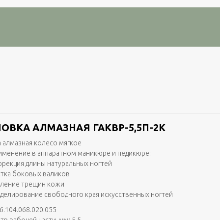
ОВКА АЛМАЗНАЯ ГАКВР-5,5П-2K
 алмазная колесо мягкое
именение в аппаратном маникюре и педикюре:
ррекция длины натуральных ногтей
стка боковых валиков
аление трещин кожи
делирование свободного края искусственных ногтей
6.104.068.020.055