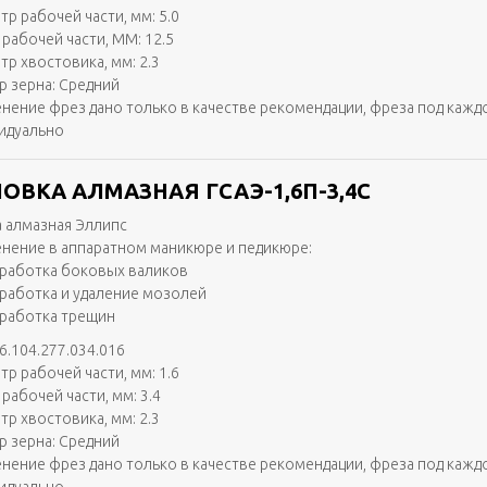
тр рабочей части, мм: 5.0
 рабочей части, ММ: 12.5
тр хвостовика, мм: 2.3
р зерна: Средний
нение фрез дано только в качестве рекомендации, фреза под кажд
идуально
ОВКА АЛМАЗНАЯ ГСАЭ-1,6П-3,4С
 алмазная Эллипс
нение в аппаратном маникюре и педикюре:
работка боковых валиков
работка и удаление мозолей
работка трещин
6.104.277.034.016
тр рабочей части, мм: 1.6
рабочей части, мм: 3.4
тр хвостовика, мм: 2.3
р зерна: Средний
нение фрез дано только в качестве рекомендации, фреза под кажд