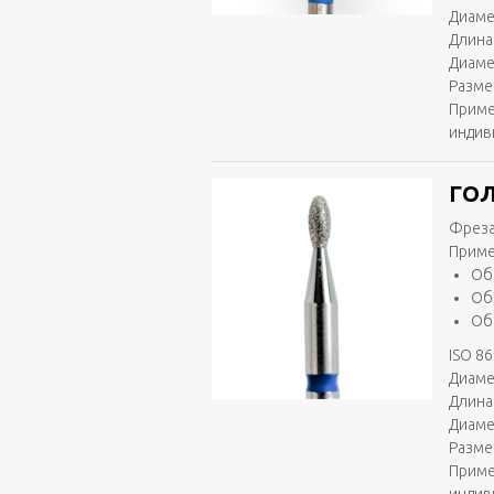
Диаме
Длина
Диаме
Разме
Приме
индив
ГОЛ
Фреза
Приме
Об
Об
Об
ISO 86
Диаме
Длина 
Диаме
Разме
Приме