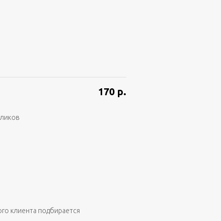
170
р.
аликов
ого клиента подбирается