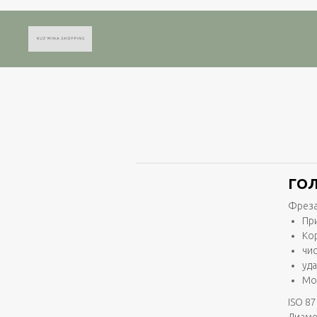
ГОЛ
Фреза
Пр
Ко
чи
уд
Мо
ISO 87