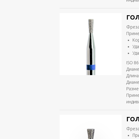
индив
ГОЛ
Фреза
Приме
Ко
Уд
Уд
ISO 86
Диаме
Длина 
Диаме
Разме
Приме
индив
ГОЛ
Фреза
Пр