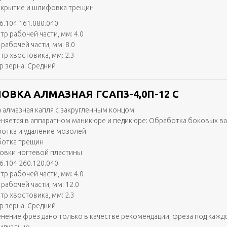
скрытие и шлифовка трещин
6.104.161.080.040
тр рабочей части, мм: 4.0
рабочей части, мм: 8.0
тр хвостовика, мм: 2.3
р зерна: Средний
ОВКА АЛМАЗНАЯ ГСАП3-4,0П-12 С
 алмазная капля с закругленным концом
няется в аппаратном маникюре и педикюре: Обработка боковых в
отка и удаление мозолей
отка трещин
вки ногтевой пластины
6.104.260.120.040
тр рабочей части, мм: 4.0
рабочей части, мм: 12.0
тр хвостовика, мм: 2.3
р зерна: Средний
нение фрез дано только в качестве рекомендации, фреза под кажд