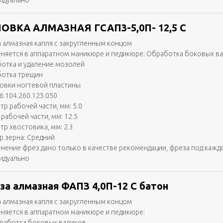
идуально
ОВКА АЛМАЗНАЯ ГСАП3-5,0П- 12,5 С
 алмазная капля с закругленным концом
няется в аппаратном маникюре и педикюре: Обработка боковых в
отка и удаление мозолей
отка трещин
вки ногтевой пластины
6.104.260.125.050
тр рабочей части, мм: 5.0
рабочей части, мм: 12.5
тр хвостовика, мм: 2.3
р зерна: Средний
нение фрез дано только в качестве рекомендации, фреза под кажд
идуально
за алмазная ФАПЗ 4,0П-12 С батон
 алмазная капля с закругленным концом
няется в аппаратном маникюре и педикюре:
работка боковых валиков