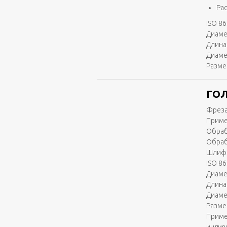
Ра
ISO 86
Диаме
Длина 
Диаме
Разме
ГОЛ
Фреза
Приме
Обраб
Обраб
Шлифо
ISO 86
Диаме
Длина 
Диаме
Разме
Приме