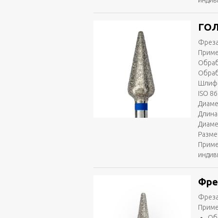
индив
ГОЛ
Фреза
Приме
Обраб
Обраб
Шлифо
ISO 86
Диаме
Длина 
Диаме
Разме
Приме
индив
Фре
Фреза
Приме
Об