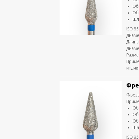
Об
Об
Шл
ISO 85
Диаме
Длина
Диаме
Разме
Приме
индив
Фре
Фреза
Приме
Об
Об
Об
Шл
ISO 85