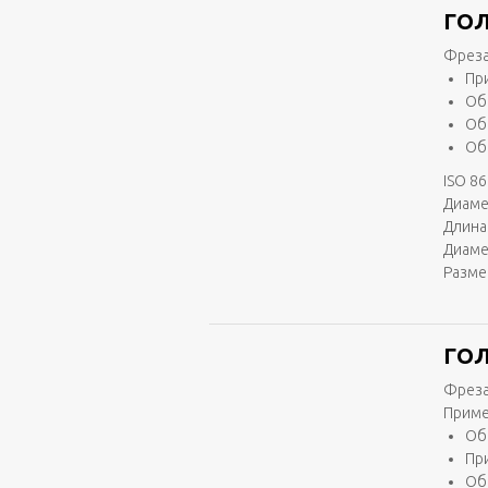
ГОЛ
Фреза
Пр
Об
Об
Об
ISO 86
Диаме
Длина 
Диаме
Разме
ГОЛ
Фреза
Приме
Об
Пр
Об