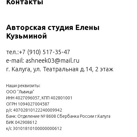
Контакты
Авторская студия Елены
Кузьминой
тел.:
+7 (9
10)
517-35-47
e-mail: ashneek03@mail.ru
г. Калуга, ул. Театральная д.14, 2 этаж
Наши реквизиты:
ООО "Львица"
ИНН 4027096057, КПП 402801001
ОГРН 1094027004587
р/с 40702810122240009942
Банк: Отделение № 8608 Сбербанка России г.Калуга
БИК 042908612
к/с 30101810100000000612