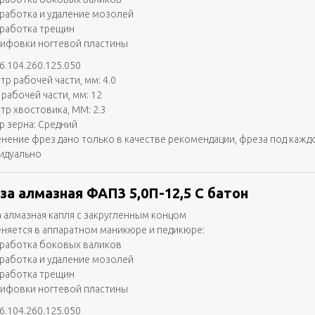
работка и удаление мозолей
работка трещин
ифовки ногтевой пластины
6.104.260.125.050
тр рабочей части, мм: 4.0
 рабочей части, мм: 12
тр хвостовика, ММ: 2.3
р зерна: Средний
нение фрез дано только в качестве рекомендации, фреза под кажд
идуально
за алмазная ФАП3 5,0П-12,5 С батон
 алмазная капля с закругленным концом
няется в аппаратном маникюре и педикюре:
работка боковых валиков
работка и удаление мозолей
работка трещин
ифовки ногтевой пластины
6.104.260.125.050