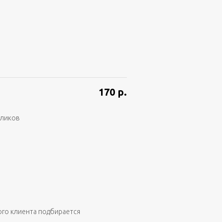
170
р.
аликов
ого клиента подбирается