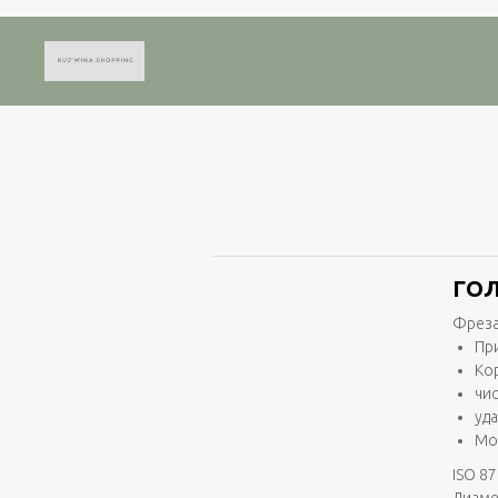
ГОЛ
Фреза
Пр
Ко
чи
уд
Мо
ISO 87