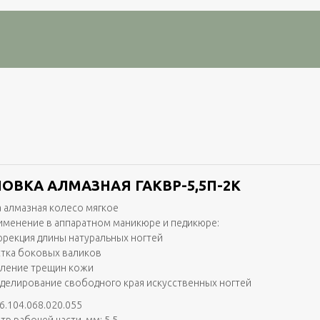
ОВКА АЛМАЗНАЯ ГАКВР-5,5П-2K
 алмазная колесо мягкое
именение в аппаратном маникюре и педикюре:
ррекция длины натуральных ногтей
стка боковых валиков
аление трещин кожи
делирование свободного края искусственных ногтей
6.104.068.020.055