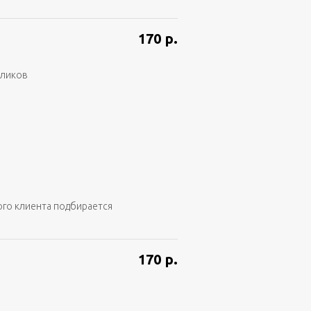
170
р.
аликов
ого клиента подбирается
170
р.