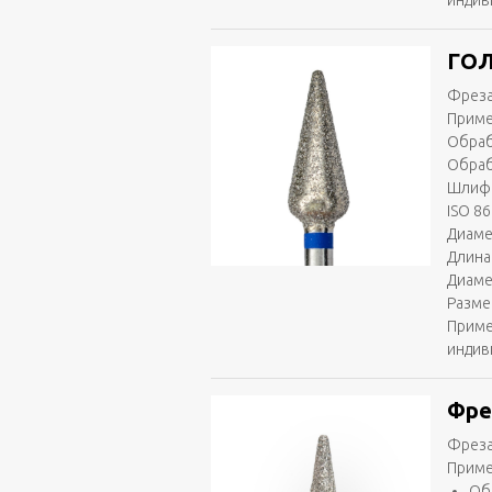
индив
ГОЛ
Фреза
Приме
Обраб
Обраб
Шлифо
ISO 86
Диаме
Длина 
Диаме
Разме
Приме
индив
Фре
Фреза
Приме
Об