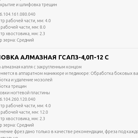
скрытие и шлифовка трещин
6.104.161.080.040
тр рабочей части, мм: 4.0
рабочей части, мм: 8.0
тр хвостовика, мм: 2.3
р зерна: Средний
ОВКА АЛМАЗНАЯ ГСАП3-4,0П-12 С
 алмазная капля с закругленным концом
няется в аппаратном маникюре и педикюре: Обработка боковых в
отка и удаление мозолей
отка трещин
вки ногтевой пластины
6.104.260.120.040
тр рабочей части, мм: 4.0
рабочей части, мм: 12.0
тр хвостовика, мм: 2.3
р зерна: Средний
нение фрез дано только в качестве рекомендации, фреза под кажд