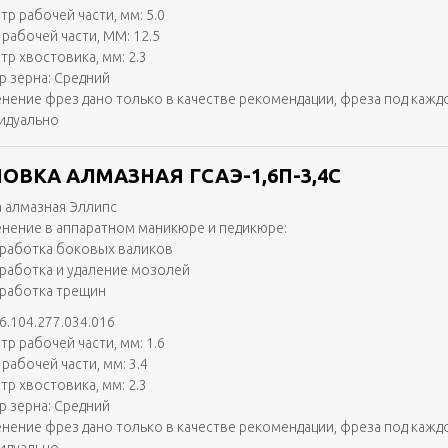
тр рабочей части, мм: 5.0
 рабочей части, ММ: 12.5
тр хвостовика, мм: 2.3
р зерна: Средний
нение фрез дано только в качестве рекомендации, фреза под кажд
идуально
ОВКА АЛМАЗНАЯ ГСАЭ-1,6П-3,4С
 алмазная Эллипс
нение в аппаратном маникюре и педикюре:
работка боковых валиков
работка и удаление мозолей
работка трещин
6.104.277.034.016
тр рабочей части, мм: 1.6
рабочей части, мм: 3.4
тр хвостовика, мм: 2.3
р зерна: Средний
нение фрез дано только в качестве рекомендации, фреза под кажд