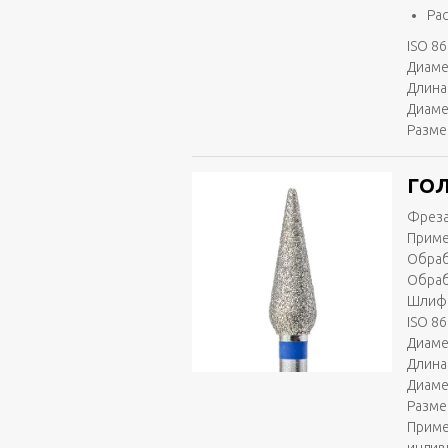
Ра
ISO 86
Диаме
Длина 
Диаме
Разме
ГОЛ
Фреза
Приме
Обраб
Обраб
Шлифо
ISO 86
Диаме
Длина 
Диаме
Разме
Приме