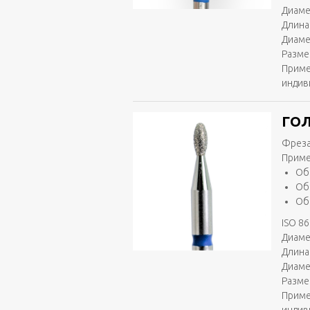
Диаме
Длина
Диаме
Разме
Приме
индив
ГОЛ
Фреза
Приме
Об
Об
Об
ISO 86
Диаме
Длина 
Диаме
Разме
Приме