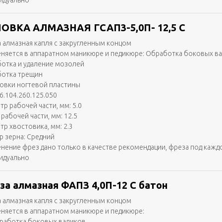
идуально
ОВКА АЛМАЗНАЯ ГСАП3-5,0П- 12,5 С
 алмазная капля с закругленным концом
няется в аппаратном маникюре и педикюре: Обработка боковых в
отка и удаление мозолей
отка трещин
вки ногтевой пластины
6.104.260.125.050
тр рабочей части, мм: 5.0
рабочей части, мм: 12.5
тр хвостовика, мм: 2.3
р зерна: Средний
нение фрез дано только в качестве рекомендации, фреза под кажд
идуально
за алмазная ФАПЗ 4,0П-12 С батон
 алмазная капля с закругленным концом
няется в аппаратном маникюре и педикюре:
работка боковых валиков