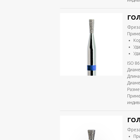
индив
ГОЛ
Фреза
Приме
Ко
Уд
Уд
ISO 86
Диаме
Длина 
Диаме
Разме
Приме
индив
ГОЛ
Фреза
Пр