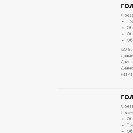
ГОЛ
Фреза
Пр
Об
Об
Об
ISO 86
Диаме
Длина 
Диаме
Разме
ГОЛ
Фреза
Приме
Об
Пр
Об