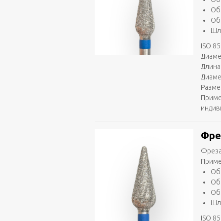
Об
Об
Шл
ISO 85
Диаме
Длина
Диаме
Разме
Приме
индив
Фре
Фреза
Приме
Об
Об
Об
Шл
ISO 85