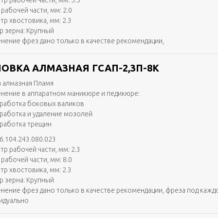
тр рабочей части, мм: 5.5
рабочей части, мм: 2.0
тр хвостовика, мм: 2.3
р зерна: Крупный
нение фрез дано только в качестве рекомендации,
ОВКА АЛМАЗНАЯ ГСАП-2,3П-8К
 алмазная Пламя
нение в аппаратном маникюре и педикюре:
работка боковых валиков
работка и удаление мозолей
работка трещин
6.104.243.080.023
тр рабочей части, мм: 2.3
рабочей части, мм: 8.0
тр хвостовика, мм: 2.3
р зерна: Крупный
нение фрез дано только в качестве рекомендации, фреза под кажд
идуально