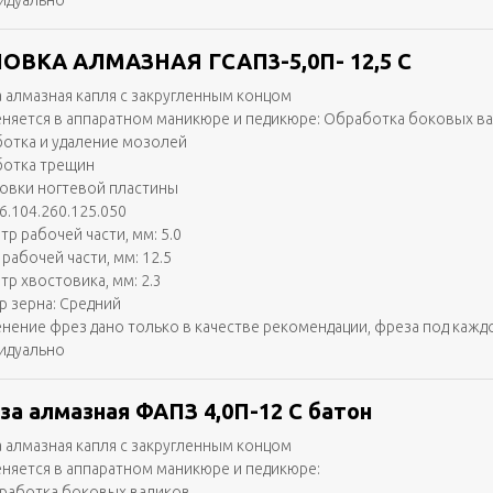
идуально
ОВКА АЛМАЗНАЯ ГСАП3-5,0П- 12,5 С
 алмазная капля с закругленным концом
няется в аппаратном маникюре и педикюре: Обработка боковых в
отка и удаление мозолей
отка трещин
вки ногтевой пластины
6.104.260.125.050
тр рабочей части, мм: 5.0
рабочей части, мм: 12.5
тр хвостовика, мм: 2.3
р зерна: Средний
нение фрез дано только в качестве рекомендации, фреза под кажд
идуально
за алмазная ФАПЗ 4,0П-12 С батон
 алмазная капля с закругленным концом
няется в аппаратном маникюре и педикюре:
работка боковых валиков