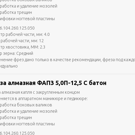
работка и удаление мозолей
работка трещин
ифовки ногтевой пластины
6.104.260.125.050
тр рабочей части, мм: 4.0
 рабочей части, мм: 12
тр хвостовика, ММ: 2.3
р зерна: Средний
нение фрез дано только в качестве рекомендации, фреза под кажд
идуально
за алмазная ФАП3 5,0П-12,5 С батон
 алмазная капля с закругленным концом
няется в аппаратном маникюре и педикюре:
работка боковых валиков
работка и удаление мозолей
работка трещин
ифовки ногтевой пластины
6.104.260.125.050