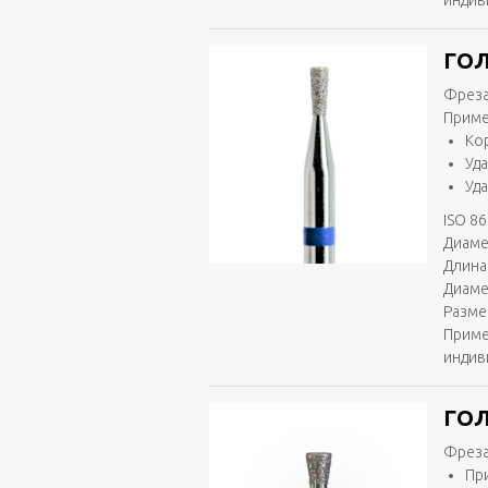
индив
ГОЛ
Фреза
Приме
Ко
Уд
Уд
ISO 86
Диаме
Длина 
Диаме
Разме
Приме
индив
ГОЛ
Фреза
Пр