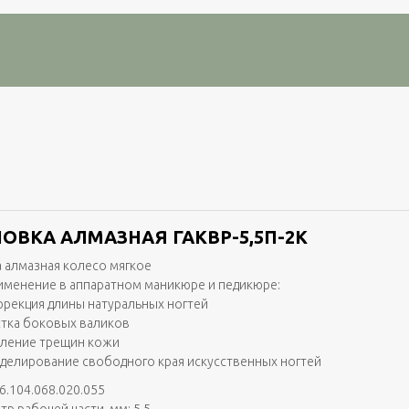
ОВКА АЛМАЗНАЯ ГАКВР-5,5П-2K
 алмазная колесо мягкое
именение в аппаратном маникюре и педикюре:
ррекция длины натуральных ногтей
стка боковых валиков
аление трещин кожи
делирование свободного края искусственных ногтей
6.104.068.020.055