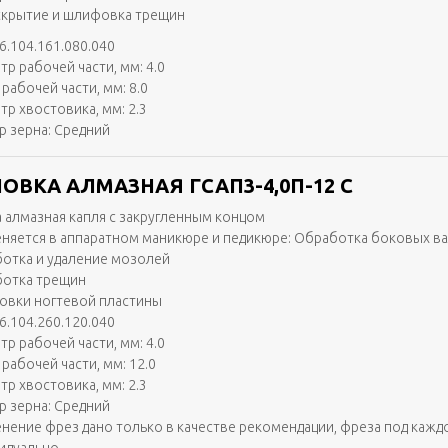
скрытие и шлифовка трещин
6.104.161.080.040
тр рабочей части, мм: 4.0
рабочей части, мм: 8.0
тр хвостовика, мм: 2.3
р зерна: Средний
ОВКА АЛМАЗНАЯ ГСАП3-4,0П-12 С
 алмазная капля с закругленным концом
няется в аппаратном маникюре и педикюре: Обработка боковых в
отка и удаление мозолей
отка трещин
вки ногтевой пластины
6.104.260.120.040
тр рабочей части, мм: 4.0
рабочей части, мм: 12.0
тр хвостовика, мм: 2.3
р зерна: Средний
нение фрез дано только в качестве рекомендации, фреза под кажд