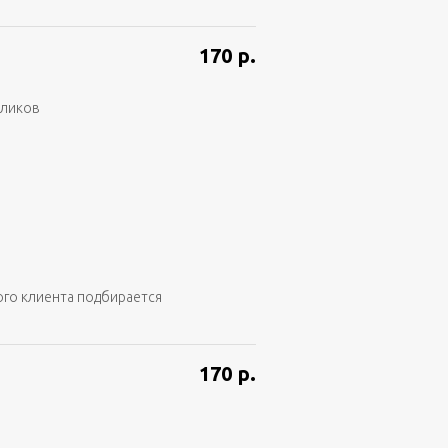
170
р.
аликов
ого клиента подбирается
170
р.