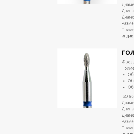
Диаме
Длина
Диаме
Разме
Приме
индив
ГОЛ
Фреза
Приме
Об
Об
Об
ISO 86
Диаме
Длина 
Диаме
Разме
Приме