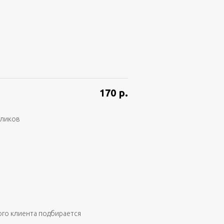
170
р.
аликов
ого клиента подбирается