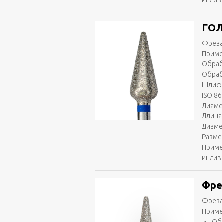
индив
ГОЛ
Фреза
Приме
Обраб
Обраб
Шлифо
ISO 86
Диаме
Длина 
Диаме
Разме
Приме
индив
Фре
Фреза
Приме
Об