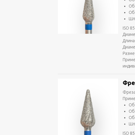
Об
Об
Шл
ISO 85
Диаме
Длина
Диаме
Разме
Приме
индив
Фре
Фреза
Приме
Об
Об
Об
Шл
ISO 85