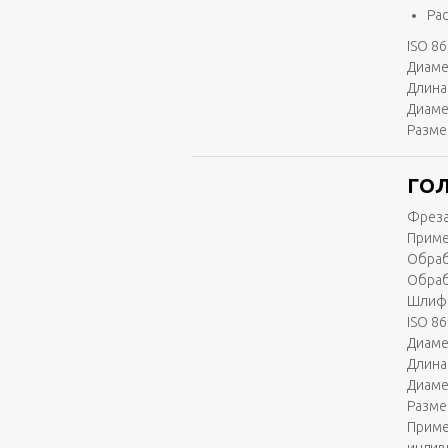
Ра
ISO 86
Диаме
Длина 
Диаме
Разме
ГОЛ
Фреза
Приме
Обраб
Обраб
Шлифо
ISO 86
Диаме
Длина 
Диаме
Разме
Приме