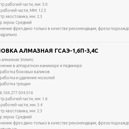
тр рабочей части, мм: 5.0
 рабочей части, ММ: 12.5
тр хвостовика, мм: 2.3
р зерна: Средний
нение фрез дано только в качестве рекомендации, фреза под кажд
идуально
ОВКА АЛМАЗНАЯ ГСАЭ-1,6П-3,4С
 алмазная Эллипс
нение в аппаратном маникюре и педикюре:
работка боковых валиков
работка и удаление мозолей
работка трещин
6.104.277.034.016
тр рабочей части, мм: 1.6
рабочей части, мм: 3.4
тр хвостовика, мм: 2.3
р зерна: Средний
нение фрез дано только в качестве рекомендации, фреза под кажд