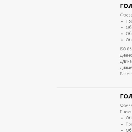
ГОЛ
Фреза
Пр
Об
Об
Об
ISO 86
Диаме
Длина 
Диаме
Разме
ГОЛ
Фреза
Приме
Об
Пр
Об