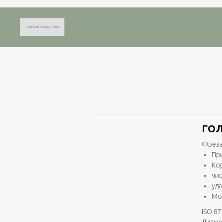
ГОЛ
Фреза
Пр
Ко
чи
уд
Мо
ISO 87