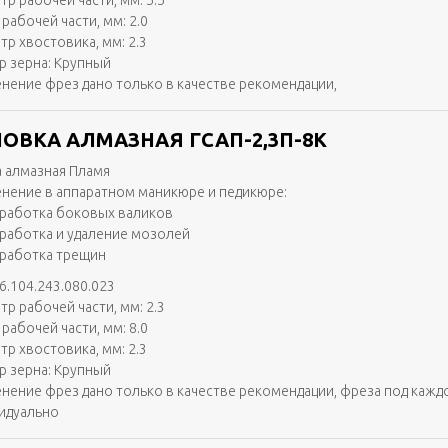
тр рабочей части, мм: 5.5
рабочей части, мм: 2.0
тр хвостовика, мм: 2.3
р зерна: Крупный
нение фрез дано только в качестве рекомендации,
ОВКА АЛМАЗНАЯ ГСАП-2,3П-8К
 алмазная Пламя
нение в аппаратном маникюре и педикюре:
работка боковых валиков
работка и удаление мозолей
работка трещин
6.104.243.080.023
тр рабочей части, мм: 2.3
рабочей части, мм: 8.0
тр хвостовика, мм: 2.3
р зерна: Крупный
нение фрез дано только в качестве рекомендации, фреза под кажд
идуально