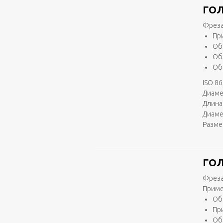
ГОЛ
Фреза
Пр
Об
Об
Об
ISO 86
Диаме
Длина 
Диаме
Разме
ГОЛ
Фреза
Приме
Об
Пр
Об