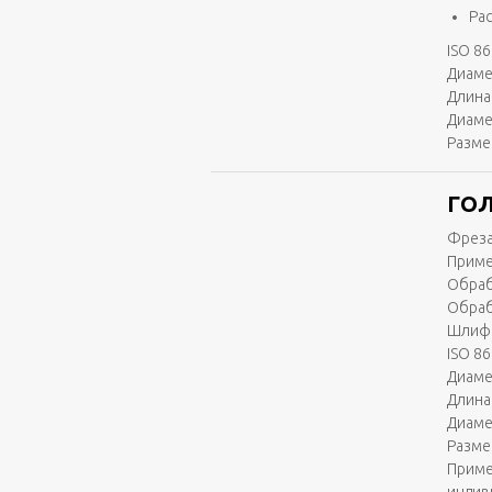
Ра
ISO 86
Диаме
Длина 
Диаме
Разме
ГОЛ
Фреза
Приме
Обраб
Обраб
Шлифо
ISO 86
Диаме
Длина 
Диаме
Разме
Приме