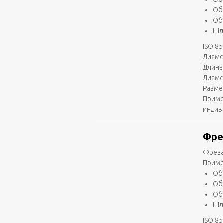
Об
Об
Шл
ISO 85
Диаме
Длина
Диаме
Разме
Приме
индив
Фре
Фреза
Приме
Об
Об
Об
Шл
ISO 85