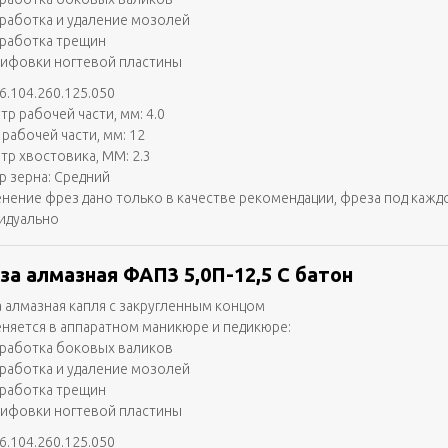
работка и удаление мозолей
работка трещин
ифовки ногтевой пластины
6.104.260.125.050
тр рабочей части, мм: 4.0
 рабочей части, мм: 12
тр хвостовика, ММ: 2.3
р зерна: Средний
нение фрез дано только в качестве рекомендации, фреза под кажд
идуально
за алмазная ФАП3 5,0П-12,5 С батон
 алмазная капля с закругленным концом
няется в аппаратном маникюре и педикюре:
работка боковых валиков
работка и удаление мозолей
работка трещин
ифовки ногтевой пластины
6.104.260.125.050