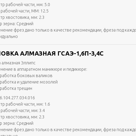
тр рабочей части, мм: 5.0
 рабочей части, ММ: 12.5
тр хвостовика, мм: 2.3
р зерна: Средний
нение фрез дано только в качестве рекомендации, фреза под кажд
идуально
ОВКА АЛМАЗНАЯ ГСАЭ-1,6П-3,4С
 алмазная Эллипс
нение в аппаратном маникюре и педикюре:
работка боковых валиков
работка и удаление мозолей
работка трещин
6.104.277.034.016
тр рабочей части, мм: 1.6
рабочей части, мм: 3.4
тр хвостовика, мм: 2.3
р зерна: Средний
нение фрез дано только в качестве рекомендации, фреза под кажд