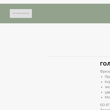
ГОЛ
Фреза
Пр
Ко
чи
уд
Мо
ISO 87