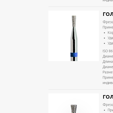
индив
ГОЛ
Фреза
Приме
Ко
Уд
Уд
ISO 86
Диаме
Длина 
Диаме
Разме
Приме
индив
ГОЛ
Фреза
Пр