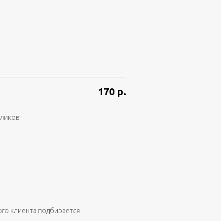
170
р.
аликов
ого клиента подбирается