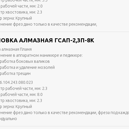
тр рабочей части, мм: 5.5
рабочей части, мм: 2.0
тр хвостовика, мм: 2.3
р зерна: Крупный
нение фрез дано только в качестве рекомендации,
ОВКА АЛМАЗНАЯ ГСАП-2,3П-8К
 алмазная Пламя
нение в аппаратном маникюре и педикюре:
работка боковых валиков
работка и удаление мозолей
работка трещин
6.104.243.080.023
тр рабочей части, мм: 2.3
рабочей части, мм: 8.0
тр хвостовика, мм: 2.3
р зерна: Крупный
нение фрез дано только в качестве рекомендации, фреза под кажд
идуально