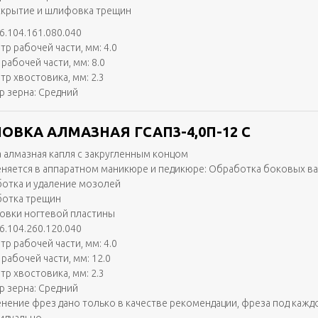
скрытие и шлифовка трещин
6.104.161.080.040
тр рабочей части, мм: 4.0
рабочей части, мм: 8.0
тр хвостовика, мм: 2.3
р зерна: Средний
ОВКА АЛМАЗНАЯ ГСАП3-4,0П-12 С
 алмазная капля с закругленным концом
няется в аппаратном маникюре и педикюре: Обработка боковых в
отка и удаление мозолей
отка трещин
вки ногтевой пластины
6.104.260.120.040
тр рабочей части, мм: 4.0
рабочей части, мм: 12.0
тр хвостовика, мм: 2.3
р зерна: Средний
нение фрез дано только в качестве рекомендации, фреза под кажд