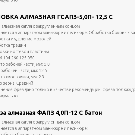
идуально
ОВКА АЛМАЗНАЯ ГСАП3-5,0П- 12,5 С
 алмазная капля с закругленным концом
няется в аппаратном маникюре и педикюре: Обработка боковых в
отка и удаление мозолей
отка трещин
вки ногтевой пластины
6.104.260.125.050
тр рабочей части, мм: 5.0
рабочей части, мм: 12.5
тр хвостовика, мм: 2.3
р зерна: Средний
нение фрез дано только в качестве рекомендации, фреза под кажд
идуально
за алмазная ФАПЗ 4,0П-12 С батон
 алмазная капля с закругленным концом
няется в аппаратном маникюре и педикюре:
работка боковых валиков