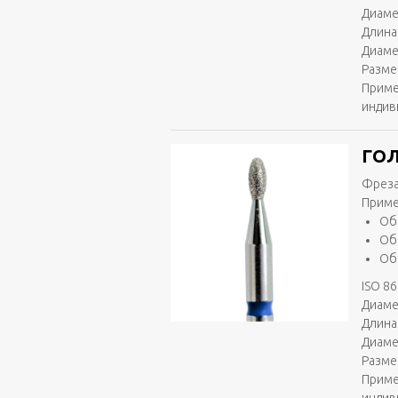
Диаме
Длина
Диаме
Разме
Приме
индив
ГОЛ
Фреза
Приме
Об
Об
Об
ISO 86
Диаме
Длина 
Диаме
Разме
Приме