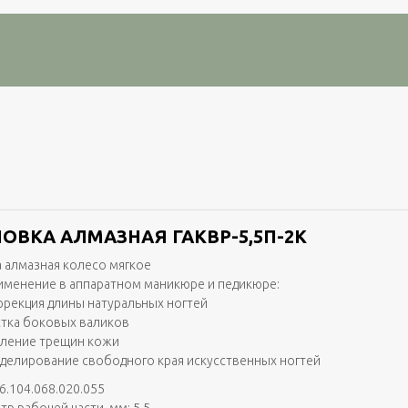
ОВКА АЛМАЗНАЯ ГАКВР-5,5П-2K
 алмазная колесо мягкое
именение в аппаратном маникюре и педикюре:
ррекция длины натуральных ногтей
стка боковых валиков
аление трещин кожи
делирование свободного края искусственных ногтей
6.104.068.020.055