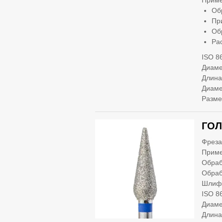
Приме
Об
Пр
Об
Ра
ISO 8
Диаме
Длина
Диаме
Разме
ГОЛ
Фреза
Приме
Обраб
Обраб
Шлифо
ISO 8
Диаме
Длина