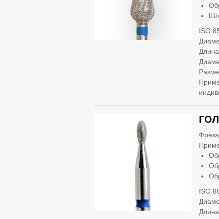
Об
Шл
ISO 8
Диаме
Длина
Диаме
Разме
Приме
индив
ГОЛ
Фреза
Приме
Об
Об
Об
ISO 8
Диаме
Длина