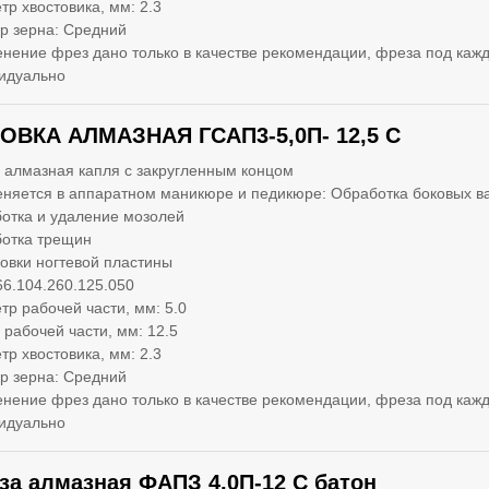
тр хвостовика, мм: 2.3
р зерна: Средний
нение фрез дано только в качестве рекомендации, фреза под кажд
идуально
ОВКА АЛМАЗНАЯ ГСАП3-5,0П- 12,5 С
 алмазная капля с закругленным концом
няется в аппаратном маникюре и педикюре: Обработка боковых в
отка и удаление мозолей
отка трещин
вки ногтевой пластины
66.104.260.125.050
тр рабочей части, мм: 5.0
 рабочей части, мм: 12.5
тр хвостовика, мм: 2.3
р зерна: Средний
нение фрез дано только в качестве рекомендации, фреза под кажд
идуально
за алмазная ФАПЗ 4,0П-12 С батон