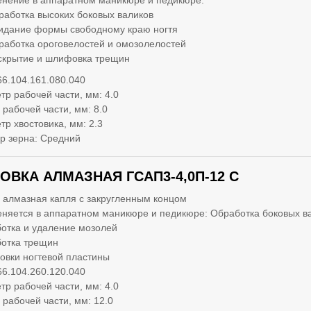
нение в аппаратном маникюре и педикюре:
работка высоких боковых валиков
идание формы свободному краю ногтя
работка ороговелостей и омозолелостей
скрытие и шлифовка трещин
66.104.161.080.040
тр рабочей части, мм: 4.0
 рабочей части, мм: 8.0
тр хвостовика, мм: 2.3
р зерна: Средний
ОВКА АЛМАЗНАЯ ГСАП3-4,0П-12 С
 алмазная капля с закругленным концом
няется в аппаратном маникюре и педикюре: Обработка боковых в
отка и удаление мозолей
отка трещин
вки ногтевой пластины
66.104.260.120.040
тр рабочей части, мм: 4.0
 рабочей части, мм: 12.0