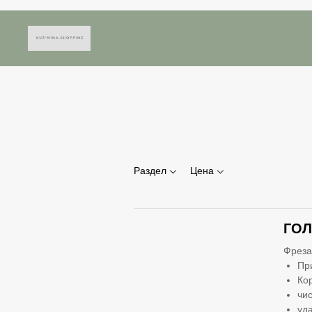
Раздел
Цена
ГОЛ
Фреза
Пр
Ко
чи
уд