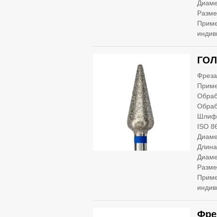
Диаме
Разме
Приме
индив
ГОЛ
Фреза
Приме
Обраб
Обраб
Шлифо
ISO 8
Диаме
Длина
Диаме
Разме
Приме
индив
Фре