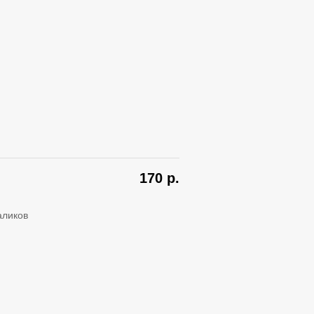
170
р.
аликов