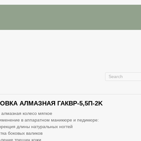
ОВКА АЛМАЗНАЯ ГАКВР-5,5П-2K
 алмазная колесо мягкое
именение в аппаратном маникюре и педикюре:
ррекция длины натуральных ногтей
стка боковых валиков
аление трещин кожи