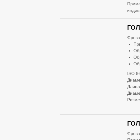
Приме
индив
ГОЛ
Фреза
Пр
Об
Об
Об
ISO 8
Диаме
Длина
Диаме
Разме
ГОЛ
Фреза