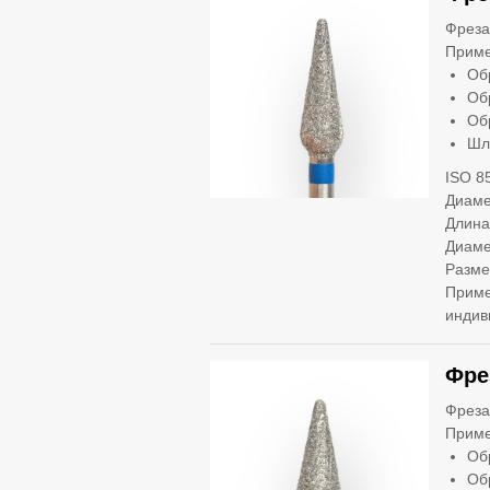
Фреза
Приме
Об
Об
Об
Шл
ISO 8
Диаме
Длина
Диаме
Разме
Приме
индив
Фре
Фреза
Приме
Об
Об