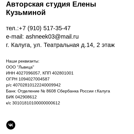
Авторская студия Елены
Кузьминой
тел.:
+7 (9
10)
517-35-47
e-mail: ashneek03@mail.ru
г. Калуга, ул. Театральная д.14, 2 этаж
Наши реквизиты:
ООО "Львица"
ИНН 4027096057, КПП 402801001
ОГРН 1094027004587
р/с 40702810122240009942
Банк: Отделение № 8608 Сбербанка России г.Калуга
БИК 042908612
к/с 30101810100000000612