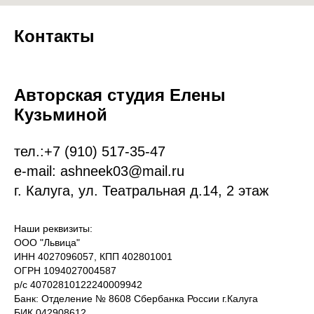
Контакты
Авторская студия Елены
Кузьминой
тел.:
+7 (9
10)
517-35-47
e-mail: ashneek03@mail.ru
г. Калуга, ул. Театральная д.14, 2 этаж
Наши реквизиты:
ООО "Львица"
ИНН 4027096057, КПП 402801001
ОГРН 1094027004587
р/с 40702810122240009942
Банк: Отделение № 8608 Сбербанка России г.Калуга
БИК 042908612