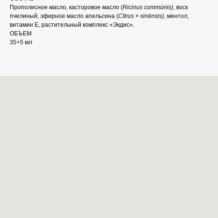
Прополисное масло, касторовое масло (
Ricinus commúnis)
, воск
пчелиный, эфирное масло апельсина (
Cītrus × sinēnsis)
, ментол,
витамин Е, растительный комплекс «Экдис».
ОБЪЕМ
35+5 мл