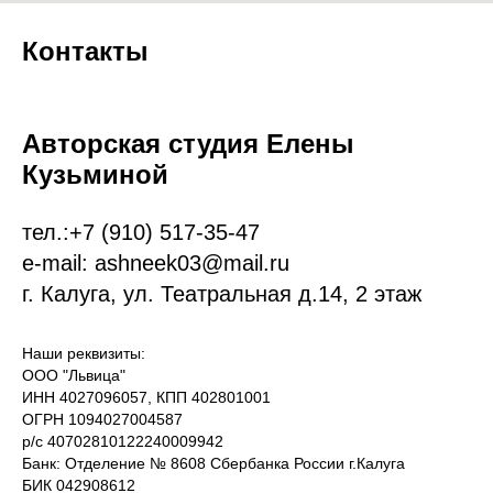
Контакты
Авторская студия Елены
Кузьминой
тел.:
+7 (9
10)
517-35-47
e-mail: ashneek03@mail.ru
г. Калуга, ул. Театральная д.14, 2 этаж
Наши реквизиты:
ООО "Львица"
ИНН 4027096057, КПП 402801001
ОГРН 1094027004587
р/с 40702810122240009942
Банк: Отделение № 8608 Сбербанка России г.Калуга
БИК 042908612