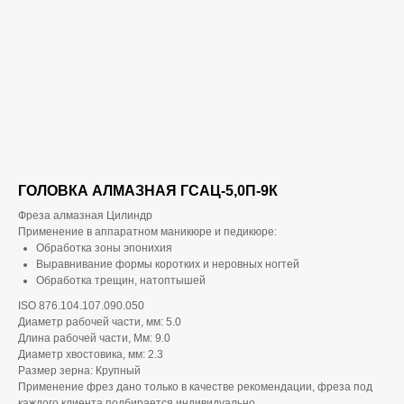
ГОЛОВКА АЛМАЗНАЯ ГСАЦ-5,0П-9К
Фреза алмазная Цилиндр
Применение в аппаратном маникюре и педикюре:
Обработка зоны эпонихия
Выравнивание формы коротких и неровных ногтей
Обработка трещин, натоптышей
ISO 876.104.107.090.050
Диаметр рабочей части, мм: 5.0
Длина рабочей части, Мм: 9.0
Диаметр хвостовика, мм: 2.3
Размер зерна: Крупный
Применение фрез дано только в качестве рекомендации, фреза под
каждого клиента подбирается индивидуально