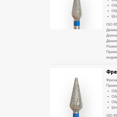
Об
Об
Шл
ISO 8
Диаме
Длина
Диаме
Разме
Приме
индив
Фре
Фреза
Приме
Об
Об
Об
Шл
ISO 8