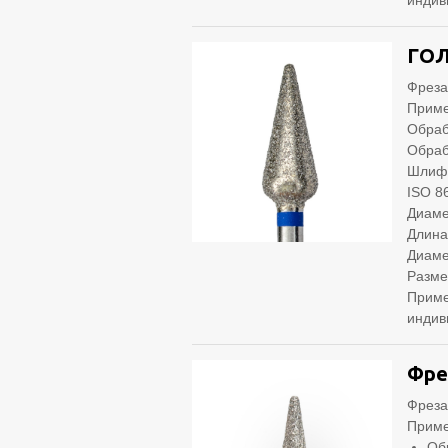
индив
ГОЛ
Фреза
Приме
Обраб
Обраб
Шлифо
ISO 8
Диаме
Длина
Диаме
Разме
Приме
индив
Фре
Фреза
Приме
Об