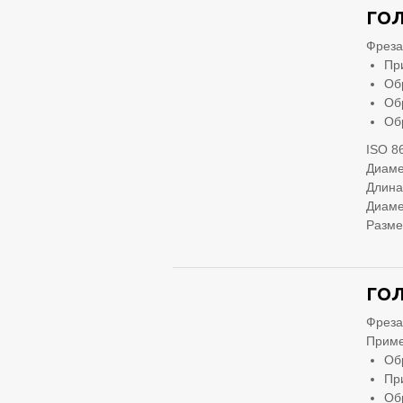
ГОЛ
Фреза
Пр
Об
Об
Об
ISO 8
Диаме
Длина
Диаме
Разме
ГОЛ
Фреза
Приме
Об
Пр
Об