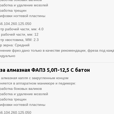
работка и удаление мозолей
работка трещин
ифовки ногтевой пластины
56.104.260.125.050
тр рабочей части, мм: 4.0
 рабочей части, мм: 12
тр хвостовика, ММ: 2.3
р зерна: Средний
нение фрез дано только в качестве рекомендации, фреза под кажд
идуально
за алмазная ФАП3 5,0П-12,5 С батон
 алмазная капля с закругленным концом
няется в аппаратном маникюре и педикюре:
работка боковых валиков
работка и удаление мозолей
работка трещин
ифовки ногтевой пластины
56.104.260.125.050