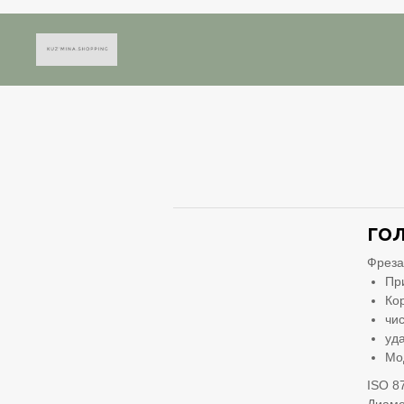
ГОЛ
Фреза
Пр
Ко
чи
уд
Мо
ISO 8