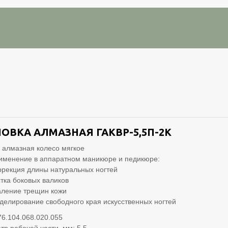
ОВКА АЛМАЗНАЯ ГАКВР-5,5П-2K
 алмазная колесо мягкое
именение в аппаратном маникюре и педикюре:
ррекция длины натуральных ногтей
стка боковых валиков
аление трещин кожи
делирование свободного края искусственных ногтей
76.104.068.020.055