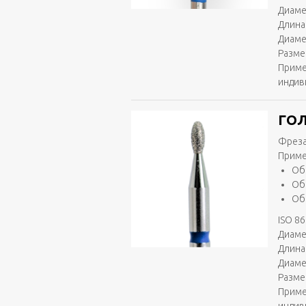
Диаме
Длина
Диаме
Разме
Приме
индив
ГОЛ
Фреза
Приме
Об
Об
Об
ISO 86
Диаме
Длина 
Диаме
Разме
Приме