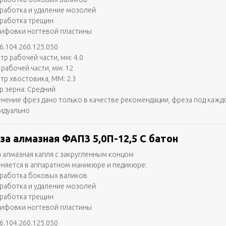
работка и удаление мозолей
работка трещин
ифовки ногтевой пластины
6.104.260.125.050
тр рабочей части, мм: 4.0
 рабочей части, мм: 12
тр хвостовика, ММ: 2.3
р зерна: Средний
нение фрез дано только в качестве рекомендации, фреза под кажд
идуально
за алмазная ФАП3 5,0П-12,5 С батон
 алмазная капля с закругленным концом
няется в аппаратном маникюре и педикюре:
работка боковых валиков
работка и удаление мозолей
работка трещин
ифовки ногтевой пластины
6.104.260.125.050