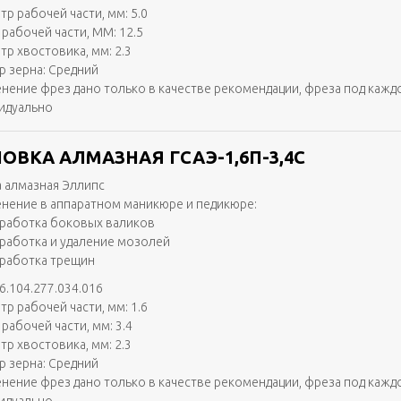
тр рабочей части, мм: 5.0
 рабочей части, ММ: 12.5
тр хвостовика, мм: 2.3
р зерна: Средний
нение фрез дано только в качестве рекомендации, фреза под кажд
идуально
ОВКА АЛМАЗНАЯ ГСАЭ-1,6П-3,4С
 алмазная Эллипс
нение в аппаратном маникюре и педикюре:
работка боковых валиков
работка и удаление мозолей
работка трещин
6.104.277.034.016
тр рабочей части, мм: 1.6
рабочей части, мм: 3.4
тр хвостовика, мм: 2.3
р зерна: Средний
нение фрез дано только в качестве рекомендации, фреза под кажд