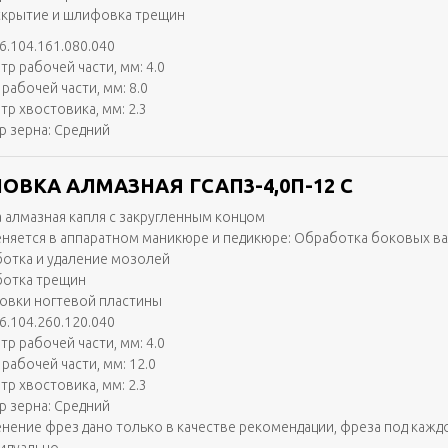
скрытие и шлифовка трещин
6.104.161.080.040
тр рабочей части, мм: 4.0
рабочей части, мм: 8.0
тр хвостовика, мм: 2.3
р зерна: Средний
ОВКА АЛМАЗНАЯ ГСАП3-4,0П-12 С
 алмазная капля с закругленным концом
няется в аппаратном маникюре и педикюре: Обработка боковых в
отка и удаление мозолей
отка трещин
вки ногтевой пластины
6.104.260.120.040
тр рабочей части, мм: 4.0
рабочей части, мм: 12.0
тр хвостовика, мм: 2.3
р зерна: Средний
нение фрез дано только в качестве рекомендации, фреза под кажд