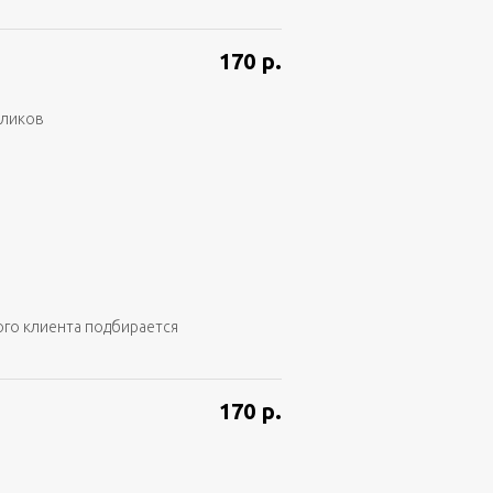
170
р.
аликов
ого клиента подбирается
170
р.