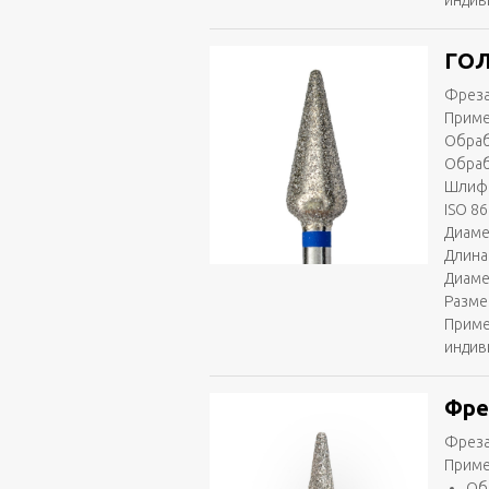
индив
ГОЛ
Фреза
Приме
Обраб
Обраб
Шлифо
ISO 86
Диаме
Длина 
Диаме
Разме
Приме
индив
Фре
Фреза
Приме
Об