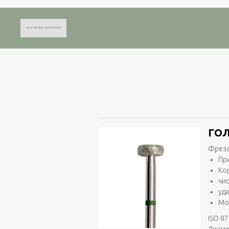
ГОЛ
Фреза
Пр
Ко
чи
уд
Мо
ISO 87