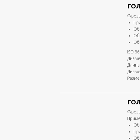
ГОЛ
Фреза
Пр
Об
Об
Об
ISO 86
Диаме
Длина 
Диаме
Разме
ГОЛ
Фреза
Приме
Об
Пр
Об