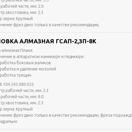
тр рабочей части, мм: 5.5
рабочей части, мм: 2.0
тр хвостовика, мм: 2.3
р зерна: Крупный
нение фрез дано только в качестве рекомендации,
ОВКА АЛМАЗНАЯ ГСАП-2,3П-8К
 алмазная Пламя
нение в аппаратном маникюре и педикюре:
работка боковых валиков
работка и удаление мозолей
работка трещин
6.104.243.080.023
тр рабочей части, мм: 2.3
рабочей части, мм: 8.0
тр хвостовика, мм: 2.3
р зерна: Крупный
нение фрез дано только в качестве рекомендации, фреза под кажд
идуально