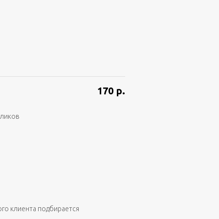
170
р.
аликов
ого клиента подбирается