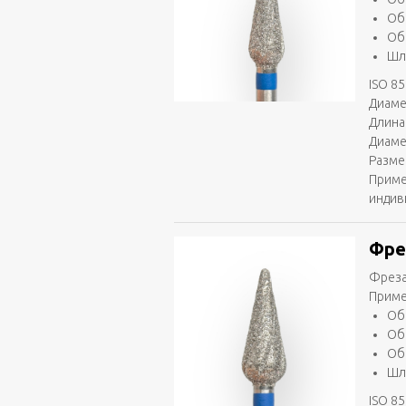
Об
Об
Шл
ISO 85
Диаме
Длина
Диаме
Разме
Приме
индив
Фре
Фреза
Приме
Об
Об
Об
Шл
ISO 85