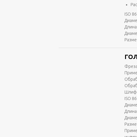
Ра
ISO 86
Диаме
Длина 
Диаме
Разме
ГОЛ
Фреза
Приме
Обраб
Обраб
Шлифо
ISO 86
Диаме
Длина 
Диаме
Разме
Приме