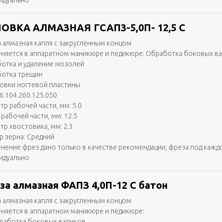
идуально
ОВКА АЛМАЗНАЯ ГСАП3-5,0П- 12,5 С
 алмазная капля с закругленным концом
няется в аппаратном маникюре и педикюре: Обработка боковых в
отка и удаление мозолей
отка трещин
вки ногтевой пластины
6.104.260.125.050
тр рабочей части, мм: 5.0
рабочей части, мм: 12.5
тр хвостовика, мм: 2.3
р зерна: Средний
нение фрез дано только в качестве рекомендации, фреза под кажд
идуально
за алмазная ФАПЗ 4,0П-12 С батон
 алмазная капля с закругленным концом
няется в аппаратном маникюре и педикюре:
работка боковых валиков