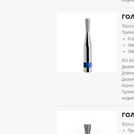
индив
ГОЛ
Фреза
Приме
Ко
Уд
Уд
ISO 86
Диаме
Длина 
Диаме
Разме
Приме
индив
ГОЛ
Фреза
Пр