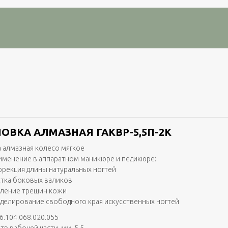
ОВКА АЛМАЗНАЯ ГАКВР-5,5П-2K
 алмазная колесо мягкое
именение в аппаратном маникюре и педикюре:
ррекция длины натуральных ногтей
стка боковых валиков
аление трещин кожи
делирование свободного края искусственных ногтей
6.104.068.020.055