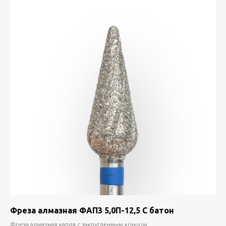
Фреза алмазная ФАП3 5,0П-12,5 С батон
Фреза алмазная капля с закругленным концом