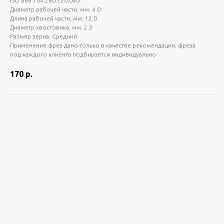
ISO 866.104.260.120.040
Диаметр рабочей части, мм: 4.0
Длина рабочей части, мм: 12.0
Диаметр хвостовика, мм: 2.3
Размер зерна: Средний
Применение фрез дано только в качестве рекомендации, фреза
под каждого клиента подбирается индивидуально
170
р.