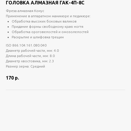
ГОЛОВКА АЛМАЗНАЯ ГАК-4П-8С
Фреза алмазная Конус
Применение в аппаратном маникюре и педикюре:
Обработка высоких боковых валиков
Придание формы свободному краю ногтя
Обработка ороговелостей и омозолелостей
Раскрытие и шлифовка трещин
ISO 866.104.161.080.040
Диаметр рабочей части, мм: 4.0
Длина рабочей части, мм: 8.0
Диаметр хвостовика, мм: 2.3
Размер зерна: Средний
170
р.