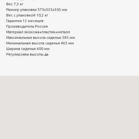
Вес 7,3 кг
Размер упаковки 575x535x305 мм
Вес с упаковкой 10,2 кг
Гарантия 12 месяцев
Производитель Россия
Материал экокожа+пластик+металл
Максимальная высота сиденья 585 мм
Минимальная высота сиденья 465 мм
Ширина сиденья 400 мм
Регулировка высоты да