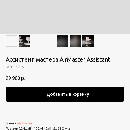
Aссистент мастера AirMaster Assistant
SKU:
16185
29 900
р.
Добавить в корзину
Бренд
AirMaster
Размер (ДхШхВ) 400х410х815...930 мм