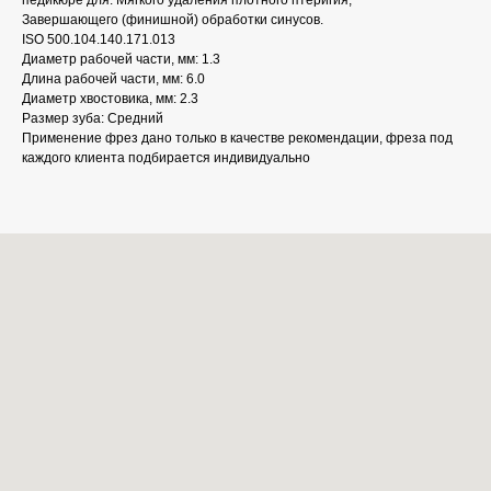
педикюре для: Мягкого удаления плотного птеригия;
Завершающего (финишной) обработки синусов.
ISO 500.104.140.171.013
Диаметр рабочей части, мм: 1.3
Длина рабочей части, мм: 6.0
Диаметр хвостовика, мм: 2.3
Размер зуба: Средний
Применение фрез дано только в качестве рекомендации, фреза под
каждого клиента подбирается индивидуально