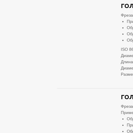
ГОЛ
Фреза
Пр
Об
Об
Об
ISO 8
Диаме
Длина
Диаме
Разме
ГОЛ
Фреза
Приме
Об
Пр
Об