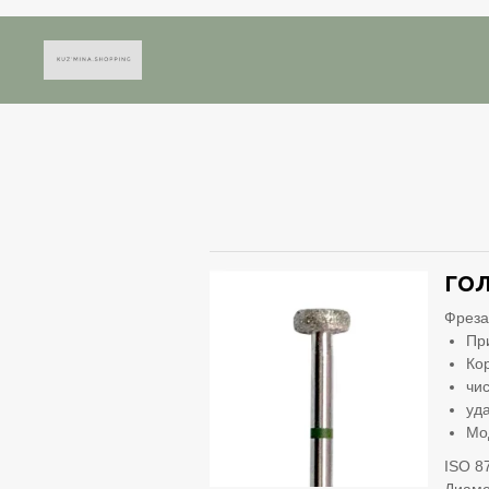
ГОЛ
Фреза
Пр
Ко
чи
уд
Мо
ISO 8