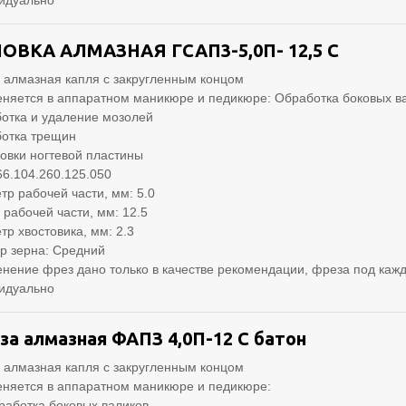
идуально
ОВКА АЛМАЗНАЯ ГСАП3-5,0П- 12,5 С
 алмазная капля с закругленным концом
няется в аппаратном маникюре и педикюре: Обработка боковых в
отка и удаление мозолей
отка трещин
вки ногтевой пластины
66.104.260.125.050
тр рабочей части, мм: 5.0
 рабочей части, мм: 12.5
тр хвостовика, мм: 2.3
р зерна: Средний
нение фрез дано только в качестве рекомендации, фреза под кажд
идуально
за алмазная ФАПЗ 4,0П-12 С батон
 алмазная капля с закругленным концом
няется в аппаратном маникюре и педикюре:
работка боковых валиков