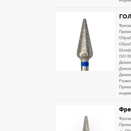
индив
ГОЛ
Фреза
Приме
Обраб
Обраб
Шлифо
ISO 8
Диаме
Длина
Диаме
Разме
Приме
индив
Фре
Фреза
Приме
Об