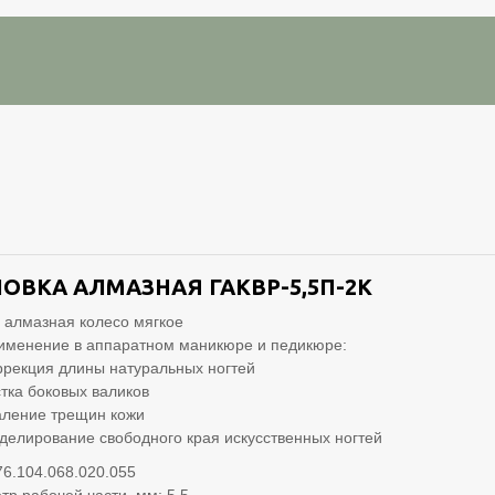
ОВКА АЛМАЗНАЯ ГАКВР-5,5П-2K
 алмазная колесо мягкое
именение в аппаратном маникюре и педикюре:
ррекция длины натуральных ногтей
стка боковых валиков
аление трещин кожи
делирование свободного края искусственных ногтей
76.104.068.020.055