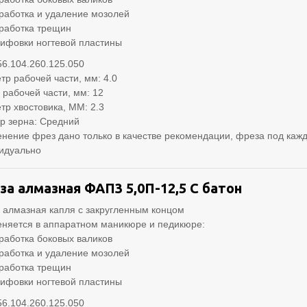
работка и удаление мозолей
работка трещин
ифовки ногтевой пластины
56.104.260.125.050
тр рабочей части, мм: 4.0
 рабочей части, мм: 12
тр хвостовика, ММ: 2.3
р зерна: Средний
нение фрез дано только в качестве рекомендации, фреза под кажд
идуально
за алмазная ФАП3 5,0П-12,5 С батон
 алмазная капля с закругленным концом
няется в аппаратном маникюре и педикюре:
работка боковых валиков
работка и удаление мозолей
работка трещин
ифовки ногтевой пластины
56.104.260.125.050