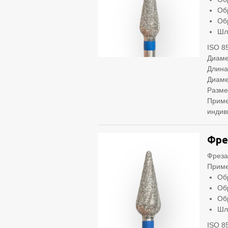
Об
Об
Шл
ISO 8
Диаме
Длина
Диаме
Разме
Приме
индив
Фре
Фреза
Приме
Об
Об
Об
Шл
ISO 8