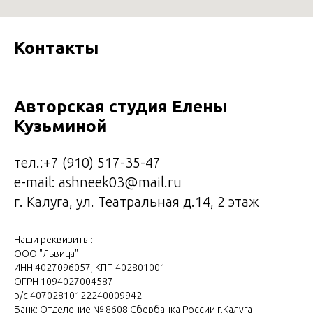
Контакты
Авторская студия Елены
Кузьминой
тел.:
+7 (9
10)
517-35-47
e-mail: ashneek03@mail.ru
г. Калуга, ул. Театральная д.14, 2 этаж
Наши реквизиты:
ООО "Львица"
ИНН 4027096057, КПП 402801001
ОГРН 1094027004587
р/с 40702810122240009942
Банк: Отделение № 8608 Сбербанка России г.Калуга