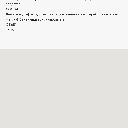
средства.
СОСТАВ
Диметилсульфоксид, деминерализованная вода, серебрянная соль
метил-2-бензимидазолилкарбамата.
ОБЪЕМ
15 мл