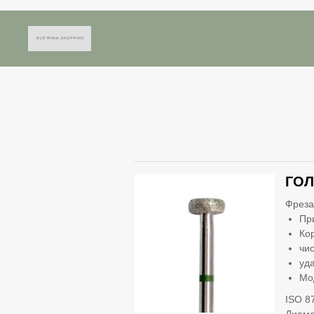
ГОЛ
Фреза
Пр
Ко
чи
уд
Мо
ISO 8