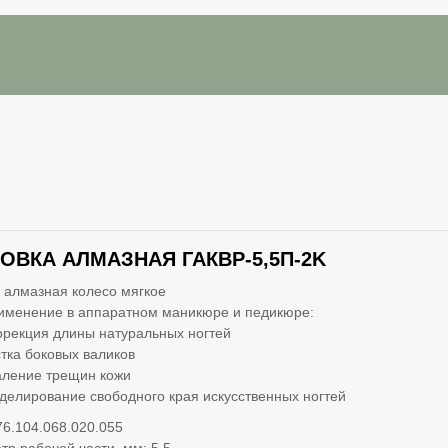
ОВКА АЛМАЗНАЯ ГАКВР-5,5П-2K
 алмазная колесо мягкое
именение в аппаратном маникюре и педикюре:
ррекция длины натуральных ногтей
стка боковых валиков
аление трещин кожи
делирование свободного края искусственных ногтей
76.104.068.020.055