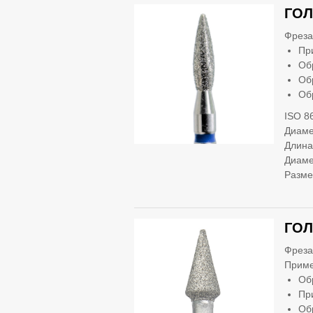
ГОЛ
Фреза
Пр
Об
Об
Об
ISO 8
Диаме
Длина
Диаме
Разме
ГОЛ
Фреза
Приме
Об
Пр
Об