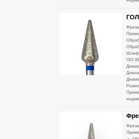
индив
ГОЛ
Фреза
Приме
Обраб
Обраб
Шлифо
ISO 8
Диаме
Длина
Диаме
Разме
Приме
индив
Фре
Фреза
Приме
Об