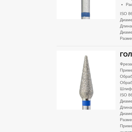
Ра
ISO 8
Диаме
Длина
Диаме
Разме
ГОЛ
Фреза
Приме
Обраб
Обраб
Шлифо
ISO 8
Диаме
Длина
Диаме
Разме
Приме