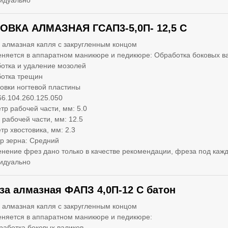
идуально
ОВКА АЛМАЗНАЯ ГСАП3-5,0П- 12,5 С
 алмазная капля с закругленным концом
няется в аппаратном маникюре и педикюре: Обработка боковых в
отка и удаление мозолей
отка трещин
вки ногтевой пластины
66.104.260.125.050
тр рабочей части, мм: 5.0
 рабочей части, мм: 12.5
тр хвостовика, мм: 2.3
р зерна: Средний
нение фрез дано только в качестве рекомендации, фреза под кажд
идуально
за алмазная ФАПЗ 4,0П-12 С батон
 алмазная капля с закругленным концом
няется в аппаратном маникюре и педикюре:
работка боковых валиков