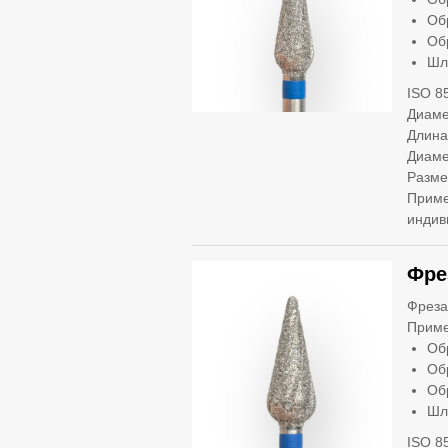
Об
Об
Шл
ISO 8
Диаме
Длина
Диаме
Разме
Приме
индив
Фре
Фреза
Приме
Об
Об
Об
Шл
ISO 8