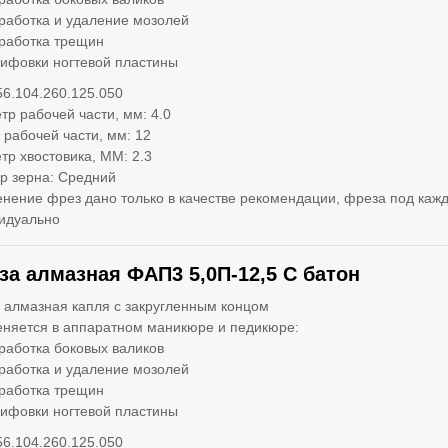
работка и удаление мозолей
работка трещин
ифовки ногтевой пластины
56.104.260.125.050
тр рабочей части, мм: 4.0
 рабочей части, мм: 12
тр хвостовика, ММ: 2.3
р зерна: Средний
нение фрез дано только в качестве рекомендации, фреза под кажд
идуально
за алмазная ФАП3 5,0П-12,5 С батон
 алмазная капля с закругленным концом
няется в аппаратном маникюре и педикюре:
работка боковых валиков
работка и удаление мозолей
работка трещин
ифовки ногтевой пластины
56.104.260.125.050