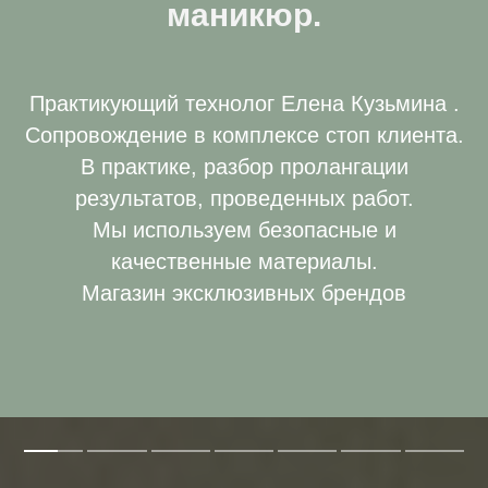
маникюр.
Практикующий технолог Елена Кузьмина .
Сопровождение в комплексе стоп клиента.
В практике, разбор пролангации
результатов, проведенных работ.
Мы используем безопасные и
качественные материалы.
Магазин эксклюзивных брендов