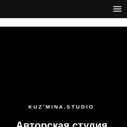
K U Z ' M I N A . S T U D I O
Авторская студия